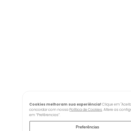
Cookies melhoram sua experiência!
Clique em "Aceit
concordar com nossa
Política de Cookies
. Altere as conf
em “Prefêrencias”.
Preferências